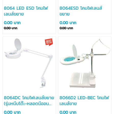
8064 LED ESD โคมไฟ
8064ESD โคมไฟเลนส์
เลนส์ขยาย
ขยาย
0.00 บาท
0.00 บาท
0.00 บาท
0.00 บาท
8064DC โคมไฟเลนส์ขยาย
8066D2 LED-BEC โคมไฟ
(รุ่นหนีบโต๊ะ-หลอดนีออน
เลนส์ขาย
กลม)
0.00 บาท
0.00 บาท