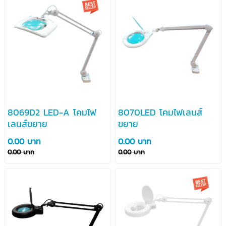
8069D2 LED-A โคมไฟ
8070LED โคมไฟเลนส์
เลนส์ขยาย
ขยาย
0.00 บาท
0.00 บาท
0.00 บาท
0.00 บาท