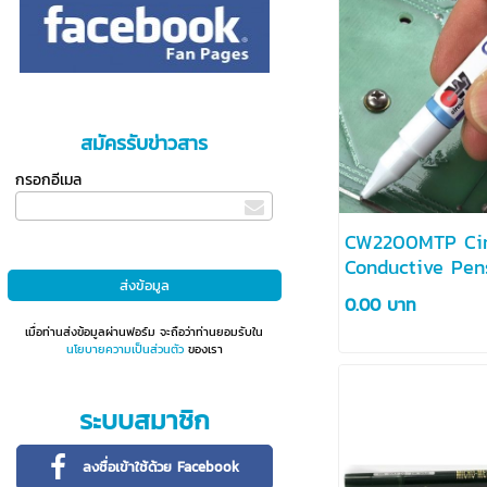
สมัครรับข่าวสาร
กรอกอีเมล
CW2200MTP Cir
Conductive Pen
0.00 บาท
เมื่อท่านส่งข้อมูลผ่านฟอร์ม จะถือว่าท่านยอมรับใน
นโยบายความเป็นส่วนตัว
ของเรา
ระบบสมาชิก
ลงชื่อเข้าใช้ด้วย Facebook