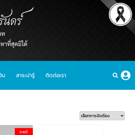
งิน
สาระน่ารู้
ติดต่อเรา
ขายดี