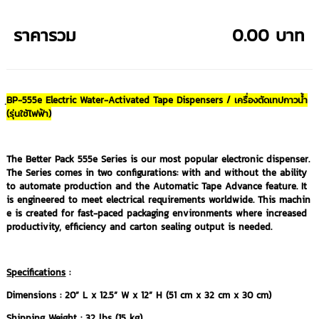
ราคารวม
0.00 บาท
ฺBP-555e Electric Water-Activated Tape Dispensers / เครื่องตัดเทปกาวน้ำ
(รุ่นใช้ไฟฟ้า)
The Better Pack 555e Series is our most popular electronic dispenser.
The Series comes in two configurations: with and without the ability
to automate production and the Automatic Tape Advance feature. It
is engineered to meet electrical requirements worldwide. This machin
e is created for fast-paced packaging environments where increased
productivity, efficiency and carton sealing output is needed.
Specifications
:
Dimensions : 20” L x 12.5” W x 12” H (51 cm x 32 cm x 30 cm)
Shipping Weight : 32 lbs (15 kg)