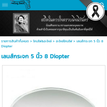
รายการสินค้าทั้งหมด
>
โคมไฟ&อะไหล่
>
อะไหล่โคมไฟ
> เลนส์กระจก 5 นิ้ว 8
Diopter
เลนส์กระจก 5 นิ้ว 8 Diopter